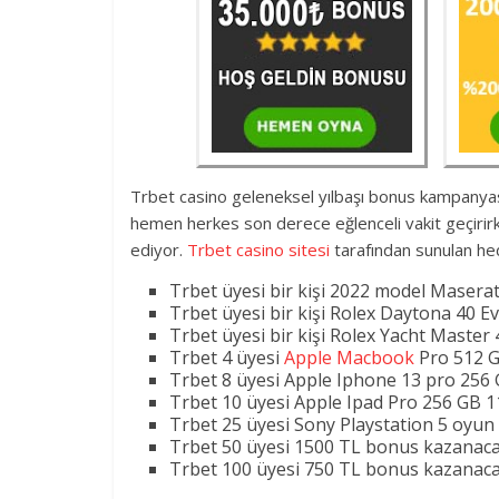
Trbet casino geleneksel yılbaşı bonus kampanyası
hemen herkes son derece eğlenceli vakit geçirir
ediyor.
Trbet casino sitesi
tarafından sunulan hed
Trbet üyesi bir kişi 2022 model Masera
Trbet üyesi bir kişi Rolex Daytona 40 Ev
Trbet üyesi bir kişi Rolex Yacht Master 
Trbet 4 üyesi
Apple Macbook
Pro 512 G
Trbet 8 üyesi Apple Iphone 13 pro 256 
Trbet 10 üyesi Apple Ipad Pro 256 GB 1
Trbet 25 üyesi Sony Playstation 5 oyun
Trbet 50 üyesi 1500 TL bonus kazanaca
Trbet 100 üyesi 750 TL bonus kazanaca