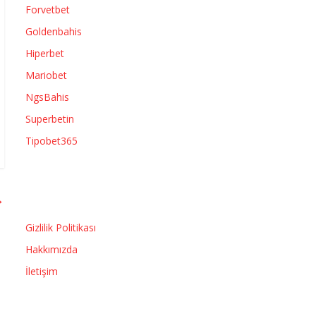
Forvetbet
Goldenbahis
Hiperbet
Mariobet
NgsBahis
Superbetin
Tipobet365
→
Gizlilik Politikası
Hakkımızda
İletişim