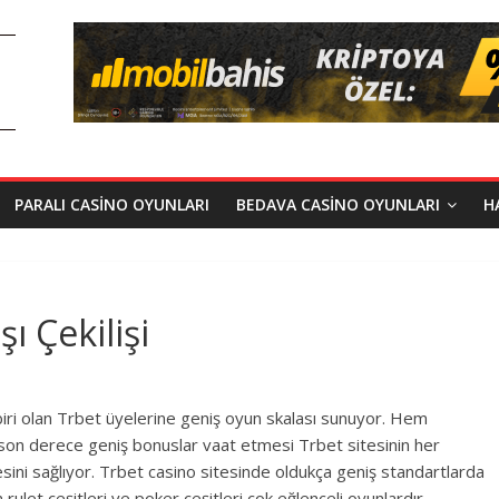
PARALI CASINO OYUNLARI
BEDAVA CASINO OYUNLARI
H
ı Çekilişi
biri olan Trbet üyelerine geniş oyun skalası sunuyor. Hem
 son derece geniş bonuslar vaat etmesi Trbet sitesinin her
esini sağlıyor. Trbet casino sitesinde oldukça geniş standartlarda
rulet çeşitleri ve poker çeşitleri çok eğlenceli oyunlardır.