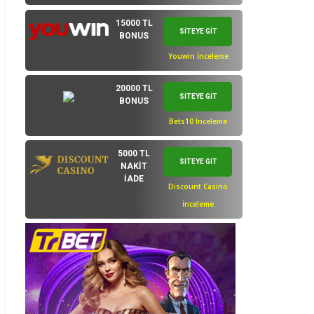
15000 TL
SİTEYE GİT
BONUS
Youwin İnceleme
20000 TL
SİTEYE GİT
BONUS
Bets10 İnceleme
5000 TL
SİTEYE GİT
NAKİT
İADE
Discount Casino
İnceleme