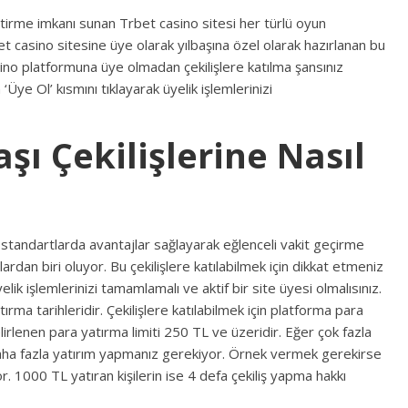
leştirme imkanı sunan Trbet casino sitesi her türlü oyun
t casino sitesine üye olarak yılbaşına özel olarak hazırlanan bu
asino platformuna üye olmadan çekilişlere katılma şansınız
Üye Ol’ kısmını tıklayarak üyelik işlemlerinizi
şı Çekilişlerine Nasıl
standartlarda avantajlar sağlayarak eğlenceli vakit geçirme
lardan biri oluyor. Bu çekilişlere katılabilmek için dikkat etmeniz
lik işlemlerinizi tamamlamalı ve aktif bir site üyesi olmalısınız.
ma tarihleridir. Çekilişlere katılabilmek için platforma para
irlenen para yatırma limiti 250 TL ve üzeridir. Eğer çok fazla
daha fazla yatırım yapmanız gerekiyor. Örnek vermek gerekirse
or. 1000 TL yatıran kişilerin ise 4 defa çekiliş yapma hakkı