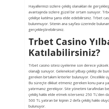
Hayallerinizi sizlere çekiliş olanakları ile gerçek
avantajında sizlere güzel bir ortam sunuyor. Trbe
çekilişe katılma şansı elde edebilirsiniz. Trbet c
bulunmuyor. Sitenin ana sayfası üzerinde bulunan ‘
gerçekleştirebilirsiniz.
Trbet Casino Yılba
Katılabilirsiniz?
Trbet casino sitesi üyelerine son derece yüksek 
olanağı sunuyor. Geleneksel yılbaşı çekilişi de bun
gereken birtakım kriterler bulunuyor. Öncelikle üye
Bu süreçte dikkat etmeniz gereken konu para yatır
yatırmanız gerekiyor. Site yönetimi tarafından bel
çekiliş hakkı elde etmek isterseniz 250 TL’den 
500 TL yatıran bir kişinin 2 defa çekiliş hakkı oluy
bulunuyor.