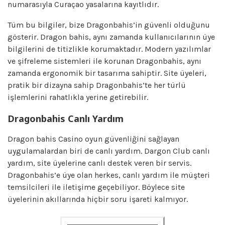
numarasıyla Curaçao yasalarına kayıtlıdır.
Tüm bu bilgiler, bize Dragonbahis’in güvenli olduğunu
gösterir. Dragon bahis, aynı zamanda kullanıcılarının üye
bilgilerini de titizlikle korumaktadır. Modern yazılımlar
ve şifreleme sistemleri ile korunan Dragonbahis, aynı
zamanda ergonomik bir tasarıma sahiptir. Site üyeleri,
pratik bir dizayna sahip Dragonbahis’te her türlü
işlemlerini rahatlıkla yerine getirebilir.
Dragonbahis Canlı Yardım
Dragon bahis Casino oyun güvenliğini sağlayan
uygulamalardan biri de canlı yardım. Dargon Club canlı
yardım, site üyelerine canlı destek veren bir servis.
Dragonbahis’e üye olan herkes, canlı yardım ile müşteri
temsilcileri ile iletişime geçebiliyor. Böylece site
üyelerinin akıllarında hiçbir soru işareti kalmıyor.