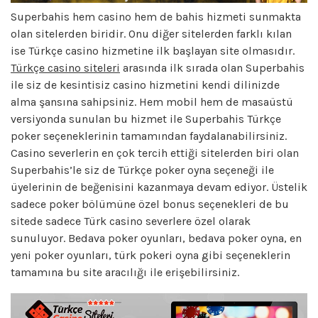
Superbahis hem casino hem de bahis hizmeti sunmakta
olan sitelerden biridir. Onu diğer sitelerden farklı kılan
ise Türkçe casino hizmetine ilk başlayan site olmasıdır.
Türkçe casino siteleri
arasında ilk sırada olan Superbahis
ile siz de kesintisiz casino hizmetini kendi dilinizde
alma şansına sahipsiniz. Hem mobil hem de masaüstü
versiyonda sunulan bu hizmet ile Superbahis Türkçe
poker seçeneklerinin tamamından faydalanabilirsiniz.
Casino severlerin en çok tercih ettiği sitelerden biri olan
Superbahis’le siz de Türkçe poker oyna seçeneği ile
üyelerinin de beğenisini kazanmaya devam ediyor. Üstelik
sadece poker bölümüne özel bonus seçenekleri de bu
sitede sadece Türk casino severlere özel olarak
sunuluyor. Bedava poker oyunları, bedava poker oyna, en
yeni poker oyunları, türk pokeri oyna gibi seçeneklerin
tamamına bu site aracılığı ile erişebilirsiniz.