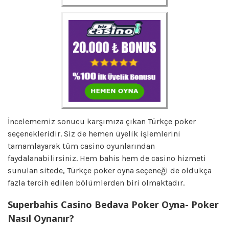
İncelememiz sonucu karşımıza çıkan Türkçe poker
seçenekleridir. Siz de hemen üyelik işlemlerini
tamamlayarak tüm casino oyunlarından
faydalanabilirsiniz. Hem bahis hem de casino hizmeti
sunulan sitede, Türkçe poker oyna seçeneği de oldukça
fazla tercih edilen bölümlerden biri olmaktadır.
Superbahis Casino Bedava Poker Oyna- Poker
Nasıl Oynanır?