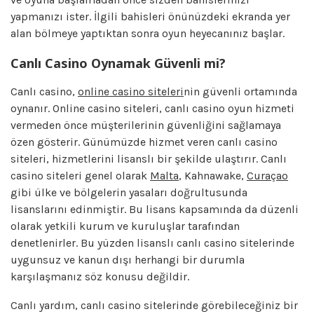
yapmanızı ister. İlgili bahisleri önünüzdeki ekranda yer
alan bölmeye yaptıktan sonra oyun heyecanınız başlar.
Canlı Casino Oynamak Güvenli mi?
Canlı casino,
online casino siteleri
nin güvenli ortamında
oynanır. Online casino siteleri, canlı casino oyun hizmeti
vermeden önce müşterilerinin güvenliğini sağlamaya
özen gösterir. Günümüzde hizmet veren canlı casino
siteleri, hizmetlerini lisanslı bir şekilde ulaştırır. Canlı
casino siteleri genel olarak
Malta
, Kahnawake,
Curaçao
gibi ülke ve bölgelerin yasaları doğrultusunda
lisanslarını edinmiştir. Bu lisans kapsamında da düzenli
olarak yetkili kurum ve kuruluşlar tarafından
denetlenirler. Bu yüzden lisanslı canlı casino sitelerinde
uygunsuz ve kanun dışı herhangi bir durumla
karşılaşmanız söz konusu değildir.
Canlı yardım, canlı casino sitelerinde görebileceğiniz bir