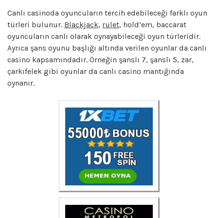
Canlı casinoda oyuncuların tercih edebileceği farklı oyun
türleri bulunur.
Blackjack
,
rulet
, hold’em, baccarat
oyuncuların canlı olarak oynayabileceği oyun türleridir.
Ayrıca şans oyunu başlığı altında verilen oyunlar da canlı
casino kapsamındadır. Örneğin şanslı 7, şanslı 5, zar,
çarkıfelek gibi oyunlar da canlı casino mantığında
oynanır.